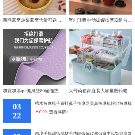
新燕燕窝炖梨燕窝含量可选 即食燕窝烤梨
智能呼吸电动拔罐按摩器组合罐留罐电动刮痧仪走罐吸痧负压拔罐器
加宽加厚tpe健身垫80瑜伽垫瑜珈垫防滑家用跳绳地垫垫子 女舞蹈
大号药箱家庭装大容量医药箱家用药品收纳箱多层特大分类药盒
檀木按摩梳子青蛙鼻子按摩器美鼻按摩梳眼部按摩棒
03
￥0.00
查看详情>
檀 木按摩梳
22
跨境手指训练器材手功能锻炼仪器偏瘫中风智能康复