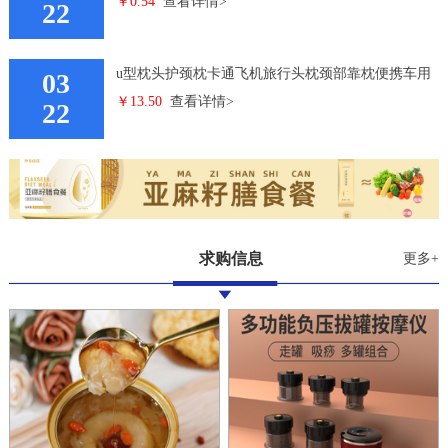
￥0.54
查看详情>
艾灸贴磁石贴
22
u型枕头护颈枕卡通飞机旅行头枕颈部靠枕便携车用
03
￥13.50
查看详情>
学生颈椎枕头
22
求购信息
更多+