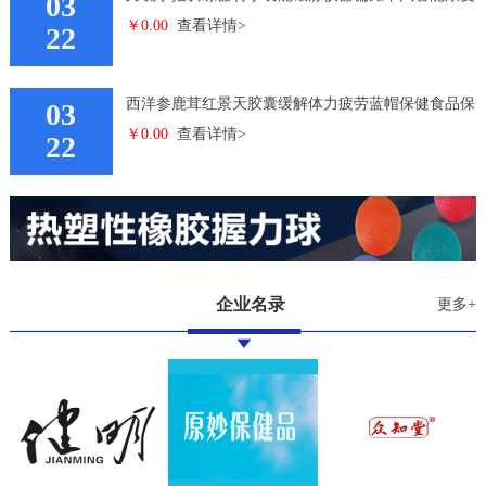
03
￥0.00
查看详情>
机器人手套双手
22
西洋参鹿茸红景天胶囊缓解体力疲劳蓝帽保健食品保
03
￥0.00
查看详情>
健品
22
企业名录
更多+