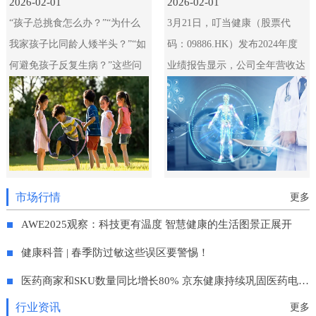
2026-02-01
2026-02-01
“孩子总挑食怎么办？”“为什么
3月21日，叮当健康（股票代
我家孩子比同龄人矮半头？”“如
码：09886.HK）发布2024年度
何避免孩子反复生病？”这些问
业绩报告显示，公司全年营收达
题困扰着无数家长。儿童健康不
46.69亿元，毛利额创新高达
仅关系个体发展，更是家庭与社
15.38亿元，毛利率为32.9%，同
会的共同责任。本
比增长1.8个百分点。通过供应
链优化、数智
市场行情
更多
AWE2025观察：科技更有温度 智慧健康的生活图景正展开
健康科普 | 春季防过敏这些误区要警惕！
医药商家和SKU数量同比增长80% 京东健康持续巩固医药电商领先地位
行业资讯
更多