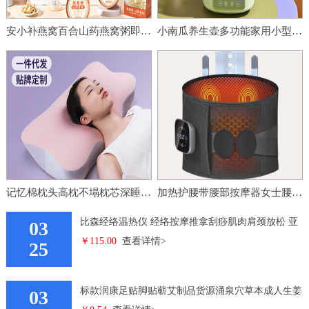
安小补燕窝百合山药燕窝粥即食早餐营养便携代餐粥健康零添加速食
小南瓜养生壶多功能家用小型办公室全玻璃新款煮茶器烧水壶花茶壶
记忆棉枕头高枕不塌枕芯深睡枕专用护颈枕助睡眠慢回弹记 忆枕批
加热护腰带腰部按摩器女士腰痛暖腰带充电发热理疗震动热敷按摩仪
比森经络温热仪 经络按摩推拿刮痧肌肉肩颈放松 亚
03
￥115.00
查看详情>
马逊跨境按摩器
25
标款润康足贴脚贴蕲艾制品货源涌泉穴草本成人生姜
03