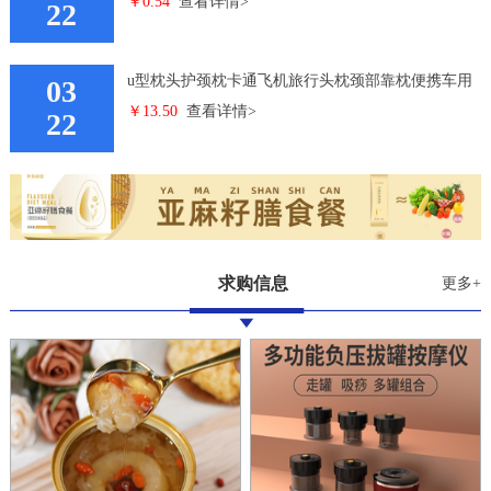
￥0.54
查看详情>
艾灸贴磁石贴
22
u型枕头护颈枕卡通飞机旅行头枕颈部靠枕便携车用
03
￥13.50
查看详情>
学生颈椎枕头
22
求购信息
更多+