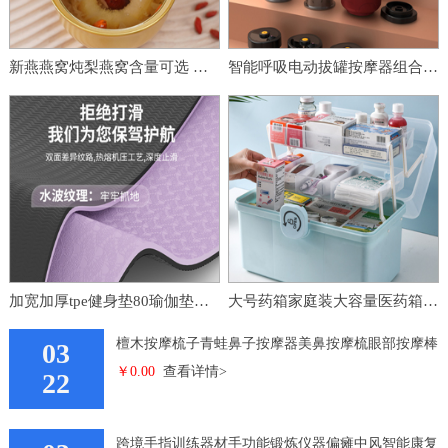
新燕燕窝炖梨燕窝含量可选 即食燕窝烤梨
智能呼吸电动拔罐按摩器组合罐留罐电动刮痧仪走罐吸痧负压拔罐器
加宽加厚tpe健身垫80瑜伽垫瑜珈垫防滑家用跳绳地垫垫子 女舞蹈
大号药箱家庭装大容量医药箱家用药品收纳箱多层特大分类药盒
檀木按摩梳子青蛙鼻子按摩器美鼻按摩梳眼部按摩棒
03
￥0.00
查看详情>
檀 木按摩梳
22
跨境手指训练器材手功能锻炼仪器偏瘫中风智能康复