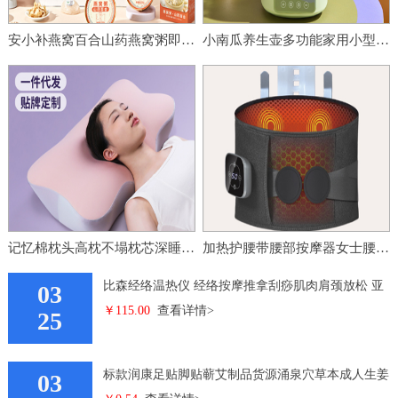
安小补燕窝百合山药燕窝粥即食早餐营养便携代餐粥健康零添加速食
小南瓜养生壶多功能家用小型办公室全玻璃新款煮茶器烧水壶花茶壶
记忆棉枕头高枕不塌枕芯深睡枕专用护颈枕助睡眠慢回弹记 忆枕批
加热护腰带腰部按摩器女士腰痛暖腰带充电发热理疗震动热敷按摩仪
比森经络温热仪 经络按摩推拿刮痧肌肉肩颈放松 亚
03
￥115.00
查看详情>
马逊跨境按摩器
25
标款润康足贴脚贴蕲艾制品货源涌泉穴草本成人生姜
03