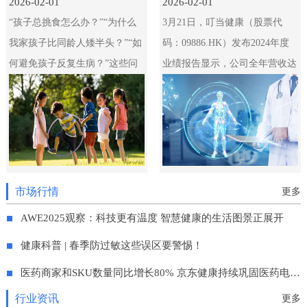
2026-02-01
2026-02-01
“孩子总挑食怎么办？”“为什么
3月21日，叮当健康（股票代
我家孩子比同龄人矮半头？”“如
码：09886.HK）发布2024年度
何避免孩子反复生病？”这些问
业绩报告显示，公司全年营收达
题困扰着无数家长。儿童健康不
46.69亿元，毛利额创新高达
仅关系个体发展，更是家庭与社
15.38亿元，毛利率为32.9%，同
会的共同责任。本
比增长1.8个百分点。通过供应
链优化、数智
市场行情
更多
AWE2025观察：科技更有温度 智慧健康的生活图景正展开
健康科普 | 春季防过敏这些误区要警惕！
医药商家和SKU数量同比增长80% 京东健康持续巩固医药电商领先地位
行业资讯
更多