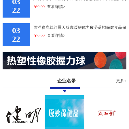
03
￥0.00
查看详情>
机器人手套双手
22
西洋参鹿茸红景天胶囊缓解体力疲劳蓝帽保健食品保
03
￥0.00
查看详情>
健品
22
企业名录
更多+