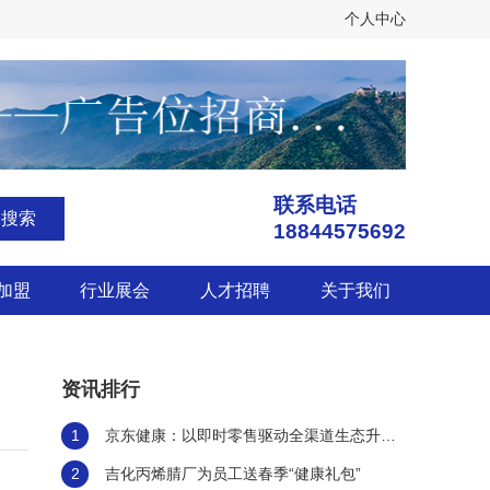
个人中心
联系电话
搜索
18844575692
加盟
行业展会
人才招聘
关于我们
资讯排行
1
京东健康：以即时零售驱动全渠道生态升
级，构建医药健康服务新范式
2
吉化丙烯腈厂为员工送春季“健康礼包”