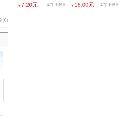
夜茶牛蒡根金银花花茶花
部美容按摩仪眼部按摩滚
7.20
元
16.00
元
库存:不限量
库存:不限量
￥
￥
草茶
轮玉石美容器批发
(0)