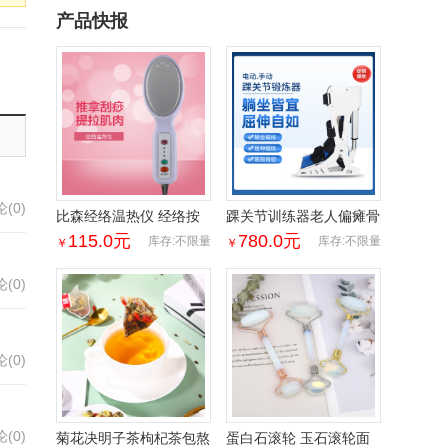
产品快报
(0)
比森经络温热仪 经络按
踝关节训练器老人偏瘫骨
摩推拿刮痧肌肉肩颈放松
折脚部障碍患者足下垂电
115.0
元
780.0
元
库存:不限量
库存:不限量
￥
￥
亚马逊跨境按摩器
动锻炼
(0)
(0)
(0)
菊花决明子茶枸杞茶包熬
蛋白石滚轮 玉石滚轮面