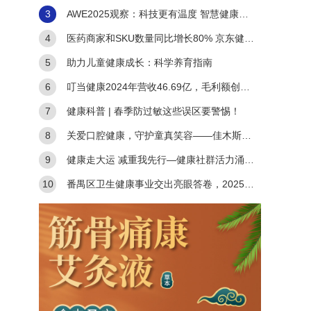
3
AWE2025观察：科技更有温度 智慧健康的
生活图景正展开
4
医药商家和SKU数量同比增长80% 京东健康
持续巩固医药电商领先地位
5
助力儿童健康成长：科学养育指南
6
叮当健康2024年营收46.69亿，毛利额创新
高达15.38亿
7
健康科普 | 春季防过敏这些误区要警惕！
8
关爱口腔健康，守护童真笑容——佳木斯市
口腔病防治院“世界口腔健康日”公益活动暨“中国牙
9
健康走大运 减重我先行—健康社群活力涌动
城”惠民举措
千年大运河
10
番禺区卫生健康事业交出亮眼答卷，2025年
全力构建优质高效服务体系