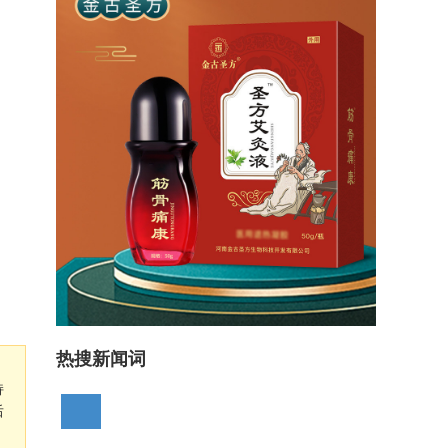
热搜新闻词
持
后