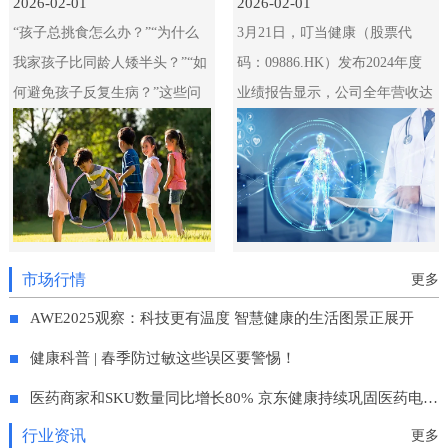
2026-02-01
2026-02-01
“孩子总挑食怎么办？”“为什么
3月21日，叮当健康（股票代
我家孩子比同龄人矮半头？”“如
码：09886.HK）发布2024年度
何避免孩子反复生病？”这些问
业绩报告显示，公司全年营收达
题困扰着无数家长。儿童健康不
46.69亿元，毛利额创新高达
仅关系个体发展，更是家庭与社
15.38亿元，毛利率为32.9%，同
会的共同责任。本
比增长1.8个百分点。通过供应
链优化、数智
市场行情
更多
AWE2025观察：科技更有温度 智慧健康的生活图景正展开
健康科普 | 春季防过敏这些误区要警惕！
医药商家和SKU数量同比增长80% 京东健康持续巩固医药电商领先地位
行业资讯
更多