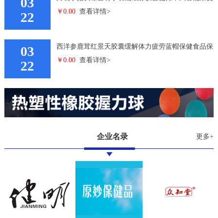
03
￥0.00
查看详情>
机器人手套双手
22
西洋参鹿茸红景天胶囊缓解体力疲劳蓝帽保健食品保
03
￥0.00
查看详情>
健品
22
企业名录
更多+