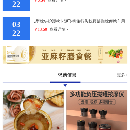
￥0.54
查看详情>
艾灸贴磁石贴
22
u型枕头护颈枕卡通飞机旅行头枕颈部靠枕便携车用
03
￥13.50
查看详情>
学生颈椎枕头
22
求购信息
更多+