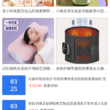
安小补燕窝百合山药燕窝粥即食早餐营养便携代餐粥健康零添加速食
小南瓜养生壶多功能家用小型办公室全玻璃新款煮茶器烧水壶花茶壶
记忆棉枕头高枕不塌枕芯深睡枕专用护颈枕助睡眠慢回弹记 忆枕批
加热护腰带腰部按摩器女士腰痛暖腰带充电发热理疗震动热敷按摩仪
比森经络温热仪 经络按摩推拿刮痧肌肉肩颈放松 亚
03
￥115.00
查看详情>
马逊跨境按摩器
25
标款润康足贴脚贴蕲艾制品货源涌泉穴草本成人生姜
03