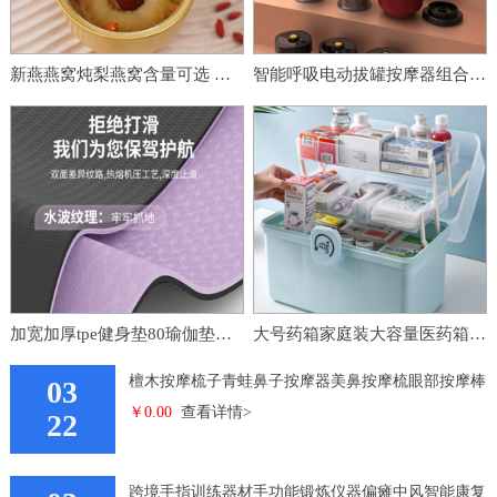
新燕燕窝炖梨燕窝含量可选 即食燕窝烤梨
智能呼吸电动拔罐按摩器组合罐留罐电动刮痧仪走罐吸痧负压拔罐器
加宽加厚tpe健身垫80瑜伽垫瑜珈垫防滑家用跳绳地垫垫子 女舞蹈
大号药箱家庭装大容量医药箱家用药品收纳箱多层特大分类药盒
檀木按摩梳子青蛙鼻子按摩器美鼻按摩梳眼部按摩棒
03
￥0.00
查看详情>
檀 木按摩梳
22
跨境手指训练器材手功能锻炼仪器偏瘫中风智能康复