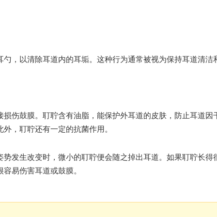
耳勺，以清除耳道内的耳垢。这种行为通常被视为保持耳道清洁
接损伤鼓膜。耵聍含有油脂，能保护外耳道的皮肤，防止耳道因
此外，耵聍还有一定的抗菌作用。
姿势发生改变时，微小的耵聍便会随之掉出耳道。如果耵聍长得
很容易伤害耳道或鼓膜。