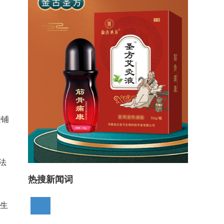
接铺
法
热搜新闻词
柱生