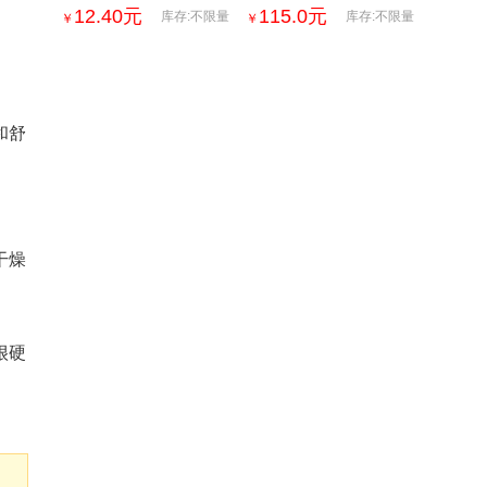
餐饱腹营养粉糊冲饮即食
摩推拿刮痧肌肉肩颈放松
12.40
元
115.0
元
库存:不限量
库存:不限量
￥
￥
抗饿儿童代餐食品
亚马逊跨境按摩器
和舒
干燥
很硬