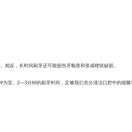
垢。相反，长时间刷牙还可能损伤牙釉质和形成楔状缺损。
钟为宜。2—3分钟的刷牙时间，足够我们充分清洁口腔中的细菌