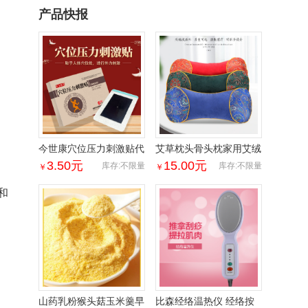
产品快报
今世康穴位压力刺激贴代
艾草枕头骨头枕家用艾绒
加工腰颈肩周保健贴肘膝
枕头肩颈枕可拆洗艾灸颈
3.50
元
15.00
元
库存:不限量
库存:不限量
￥
￥
关节足部穴位贴
椎护颈艾草骨头枕
和
山药乳粉猴头菇玉米羹早
比森经络温热仪 经络按