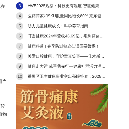
3
AWE2025观察：科技更有温度 智慧健康的
都在
生活图景正展开
4
医药商家和SKU数量同比增长80% 京东健康
持续巩固医药电商领先地位
5
助力儿童健康成长：科学养育指南
6
叮当健康2024年营收46.69亿，毛利额创新
高达15.38亿
7
健康科普 | 春季防过敏这些误区要警惕！
8
关爱口腔健康，守护童真笑容——佳木斯市
口腔病防治院“世界口腔健康日”公益活动暨“中国牙
9
健康走大运 减重我先行—健康社群活力涌动
城”惠民举措
千年大运河
10
番禺区卫生健康事业交出亮眼答卷，2025年
相当
全力构建优质高效服务体系
有较
植物