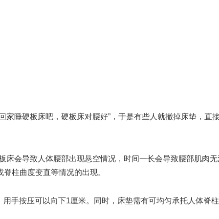
回家睡硬板床吧，硬板床对腰好”，于是有些人就撤掉床垫，直
硬板床会导致人体腰部出现悬空情况，时间一长会导致腰部肌肉无
或脊柱曲度变直等情况的出现。
垫，用手按压可以向下1厘米。同时，床垫需有可均匀承托人体脊