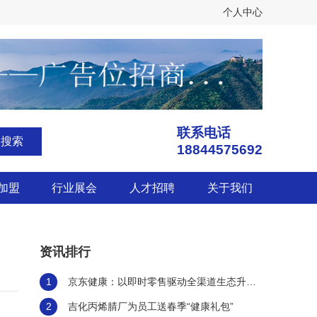
个人中心
联系电话
搜索
18844575692
加盟
行业展会
人才招聘
关于我们
资讯排行
1
京东健康：以即时零售驱动全渠道生态升
级，构建医药健康服务新范式
2
吉化丙烯腈厂为员工送春季“健康礼包”